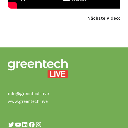
Nächste Video:
info@greentech.live
www.greentech.live
Twitter
YouTube
LinkedIn
Facebook
Instagram