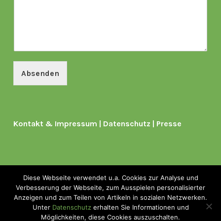
Absenden
Kontakt & Impressum
|
Datenschutz
|
Presse
Diese Webseite verwendet u.a. Cookies zur Analyse und
Verbesserung der Webseite, zum Ausspielen personalisierter
Copyright © 2026
Anzeigen und zum Teilen von Artikeln in sozialen Netzwerken.
Greentech.LIVE Conference
Unter
Datenschutz
erhalten Sie Informationen und
| www.greentech.live
Möglichkeiten, diese Cookies auszuschalten.